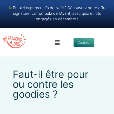
​ En pleins préparatifs de Noël ? Découvrez notre offre
signature,
La Tombola de l’Avent
,
avec quiz et lots
engagés en décembre !
Contact
Faut-il être pour
ou contre les
goodies ?